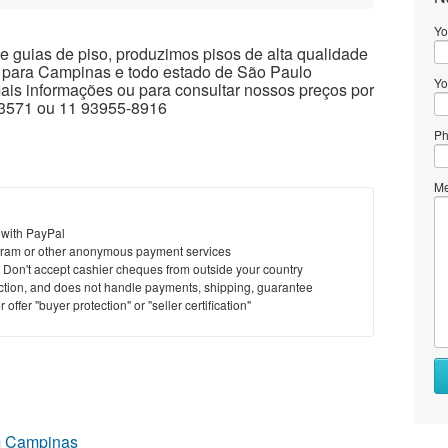
Yo
e guias de piso, produzimos pisos de alta qualidade
s para Campinas e todo estado de São Paulo
Yo
mais informações ou para consultar nossos preços por
-3571 ou 11 93955-8916
Ph
Me
 with PayPal
ram or other anonymous payment services
y. Don't accept cashier cheques from outside your country
saction, and does not handle payments, shipping, guarantee
offer "buyer protection" or "seller certification"
em Campinas