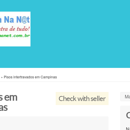
»
Pisos intertravados em Campinas
s em
Ma
Check with seller
as
C
N