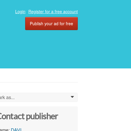
Login
Register for a free account
Publish your ad for free
rk as...
0
ontact publisher
ame:
DAVI