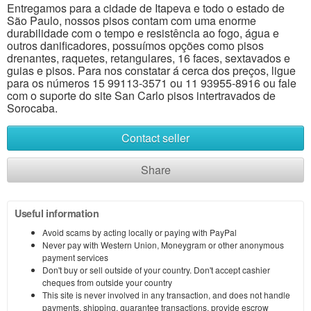
Entregamos para a cidade de Itapeva e todo o estado de
São Paulo, nossos pisos contam com uma enorme
durabilidade com o tempo e resistência ao fogo, água e
outros danificadores, possuímos opções como pisos
drenantes, raquetes, retangulares, 16 faces, sextavados e
guias e pisos. Para nos constatar á cerca dos preços, ligue
para os números 15 99113-3571 ou 11 93955-8916 ou fale
com o suporte do site San Carlo pisos intertravados de
Sorocaba.
Contact seller
Share
Useful information
Avoid scams by acting locally or paying with PayPal
Never pay with Western Union, Moneygram or other anonymous
payment services
Don't buy or sell outside of your country. Don't accept cashier
cheques from outside your country
This site is never involved in any transaction, and does not handle
payments, shipping, guarantee transactions, provide escrow