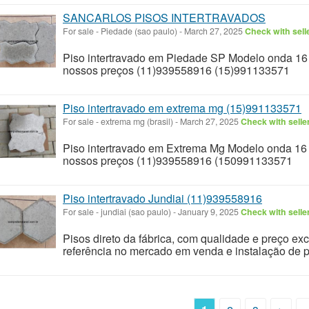
SANCARLOS PISOS INTERTRAVADOS
For sale
-
Piedade (sao paulo)
-
March 27, 2025
Check with sell
Piso intertravado em Piedade SP Modelo onda 1
nossos preços (11)939558916 (15)991133571
Piso intertravado em extrema mg (15)991133571
For sale
-
extrema mg (brasil)
-
March 27, 2025
Check with selle
Piso intertravado em Extrema Mg Modelo onda 16
nossos preços (11)939558916 (150991133571
Piso intertravado Jundiai (11)939558916
For sale
-
jundiai (sao paulo)
-
January 9, 2025
Check with selle
Pisos direto da fábrica, com qualidade e preço ex
referência no mercado em venda e instalação de 