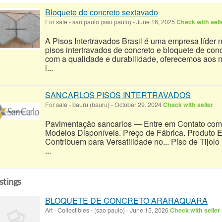
Bloquete de concreto sextavado
For sale
-
sao paulo (sao paulo)
-
June 16, 2025
Check with sell
A Pisos Intertravados Brasil é uma empresa líder 
pisos intertravados de concreto e bloquete de c
com a qualidade e durabilidade, oferecemos aos n
i...
SANCARLOS PISOS INTERTRAVADOS
For sale
-
bauru (bauru)
-
October 29, 2024
Check with seller
Pavimentação sancarlos — Entre em Contato com a
Modelos Disponíveis. Preço de Fábrica. Produto El
Contribuem para Versatilidade no... ‎Piso de Tijol
...
istings
BLOQUETE DE CONCRETO ARARAQUARA
Art - Collectibles
-
(sao paulo)
-
June 15, 2026
Check with seller