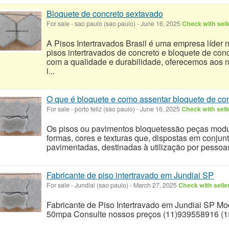
Bloquete de concreto sextavado
For sale
-
sao paulo (sao paulo)
-
June 16, 2025
Check with sell
A Pisos Intertravados Brasil é uma empresa líder 
pisos intertravados de concreto e bloquete de c
com a qualidade e durabilidade, oferecemos aos n
i...
O que é bloquete e como assentar bloquete de co
For sale
-
porto feliz (sao paulo)
-
June 16, 2025
Check with sell
Os pisos ou pavimentos bloquetessão peças modu
formas, cores e texturas que, dispostas em conjun
pavimentadas, destinadas à utilização por pessoa
Fabricante de piso intertravado em Jundiai SP
For sale
-
Jundiai (sao paulo)
-
March 27, 2025
Check with selle
Fabricante de Piso Intertravado em Jundiai SP M
50mpa Consulte nossos preços (11)939558916 (