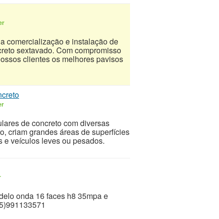
er
na comercialização e instalação de
oncreto sextavado. Com compromisso
ossos clientes os melhores pavisos
ncreto
er
lares de concreto com diversas
to, criam grandes áreas de superfícies
s e veículos leves ou pesados.
r
odelo onda 16 faces h8 35mpa e
15)991133571