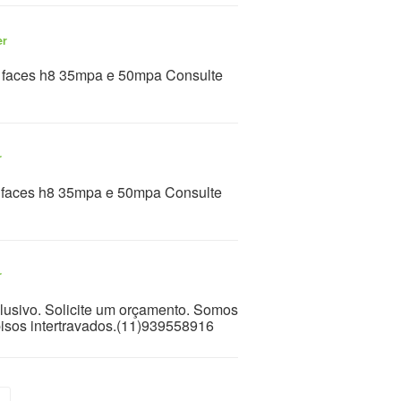
er
6 faces h8 35mpa e 50mpa Consulte
r
 faces h8 35mpa e 50mpa Consulte
r
clusivo. Solicite um orçamento. Somos
pisos intertravados.(11)939558916