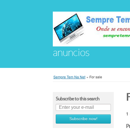
anuncios
Sempre Tem Na Net
»
For sale
F
Subscribe to this search
1 
Subscribe now!
P