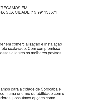
TREGAMOS EM
 SUA CIDADE (15)991133571
der em comercialização e instalação
oncreto sextavado. Com compromisso
ossos clientes os melhores pavisos
gamos para a cidade de Sorocaba e
m com uma enorme durabilidade com o
icadores, possuímos opções como