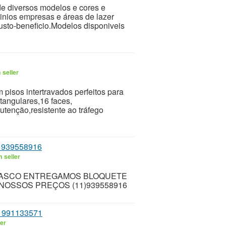
ade diversos modelos e cores e
nios empresas e áreas de lazer
usto-beneficio.Modelos disponiveis
 seller
pisos intertravados perfeitos para
tangulares,16 faces,
utenção,resistente ao tráfego
939558916
 seller
ASCO ENTREGAMOS BLOQUETE
NOSSOS PREÇOS (11)939558916
991133571
ler