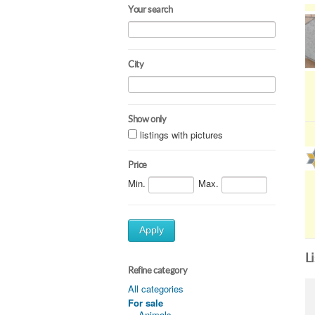
Your search
City
Show only
listings with pictures
Price
Min.
Max.
Apply
L
Refine category
All categories
For sale
Animals