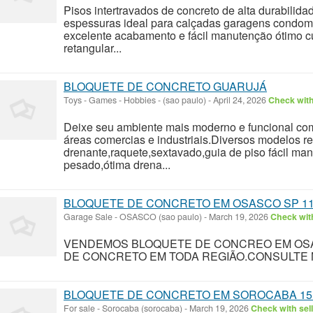
Pisos intertravados de concreto de alta durabilid
espessuras ideal para calçadas garagens condomi
excelente acabamento e fácil manutenção ótimo c
retangular...
BLOQUETE DE CONCRETO GUARUJÁ
Toys - Games - Hobbies
-
(sao paulo)
-
April 24, 2026
Check with
Deixe seu ambiente mais moderno e funcional com 
áreas comercias e industriais.Diversos modelos re
drenante,raquete,sextavado,guia de piso fácil man
pesado,ótima drena...
BLOQUETE DE CONCRETO EM OSASCO SP 11
Garage Sale
-
OSASCO (sao paulo)
-
March 19, 2026
Check with
VENDEMOS BLOQUETE DE CONCREO EM OS
DE CONCRETO EM TODA REGIÃO.CONSULTE 
BLOQUETE DE CONCRETO EM SOROCABA 15 
For sale
-
Sorocaba (sorocaba)
-
March 19, 2026
Check with sel