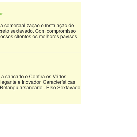
er
na comercialização e instalação de
oncreto sextavado. Com compromisso
ossos clientes os melhores pavisos
 sancarlo e Confira os Vários
egante e Inovador, Características
o Retangularsancarlo · ‎Piso Sextavado