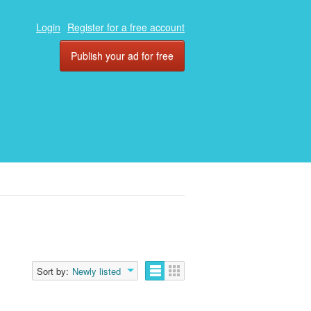
Login
Register for a free account
Publish your ad for free
Sort by:
Newly listed